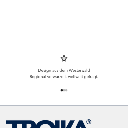
Design aus dem Westerwald
Regional verwurzelt, weltweit gefragt.
Gehe zu Element 1
Gehe zu Element 2
Gehe zu Element 3