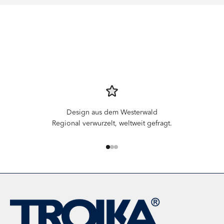
Design aus dem Westerwald
Regional verwurzelt, weltweit gefragt.
Gehe zu Element 1
Gehe zu Element 2
Gehe zu Element 3