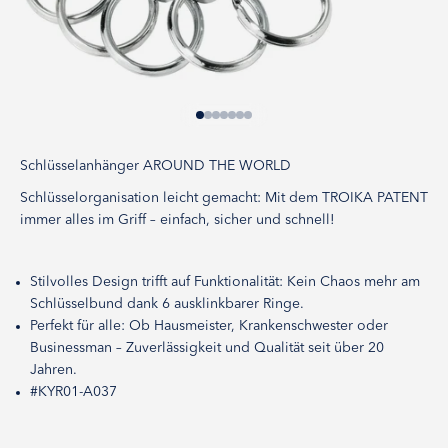
Gehe zu Element 1
Gehe zu Element 2
Gehe zu Element 3
Gehe zu Element 4
Gehe zu Element 5
Gehe zu Element 6
Gehe zu Element 7
Schlüsselanhänger AROUND THE WORLD
Schlüsselorganisation leicht gemacht: Mit dem TROIKA PATENT
immer alles im Griff – einfach, sicher und schnell!
Stilvolles Design trifft auf Funktionalität: Kein Chaos mehr am
Schlüsselbund dank 6 ausklinkbarer Ringe.
Perfekt für alle: Ob Hausmeister, Krankenschwester oder
Businessman – Zuverlässigkeit und Qualität seit über 20
Jahren.
#KYR01-A037