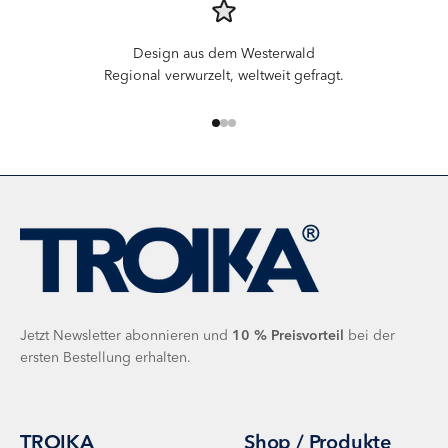
Design aus dem Westerwald
Regional verwurzelt, weltweit gefragt.
Gehe zu Element 1
Gehe zu Element 2
Gehe zu Element 3
Jetzt Newsletter abonnieren und
10 %
Preisvorteil
bei der
ersten Bestellung erhalten.
TROIKA
Shop / Produkte