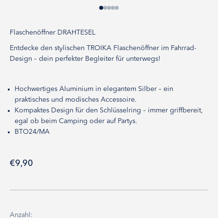
Gehe zu Element 1
Gehe zu Element 2
Gehe zu Element 3
Gehe zu Element 4
Gehe zu Element 5
Flaschenöffner DRAHTESEL
Entdecke den stylischen TROIKA Flaschenöffner im Fahrrad-
Design – dein perfekter Begleiter für unterwegs!
Hochwertiges Aluminium in elegantem Silber – ein
praktisches und modisches Accessoire.
Kompaktes Design für den Schlüsselring – immer griffbereit,
egal ob beim Camping oder auf Partys.
BTO24/MA
Angebot
€9,90
Anzahl: