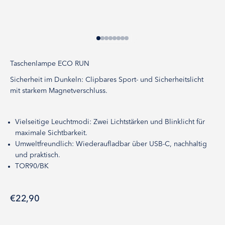
Gehe zu Element 1
Gehe zu Element 2
Gehe zu Element 3
Gehe zu Element 4
Gehe zu Element 5
Gehe zu Element 6
Gehe zu Element 7
Gehe zu Element 8
Taschenlampe ECO RUN
Sicherheit im Dunkeln: Clipbares Sport- und Sicherheitslicht
mit starkem Magnetverschluss.
Vielseitige Leuchtmodi: Zwei Lichtstärken und Blinklicht für
maximale Sichtbarkeit.
Umweltfreundlich: Wiederaufladbar über USB-C, nachhaltig
und praktisch.
TOR90/BK
Angebot
€22,90