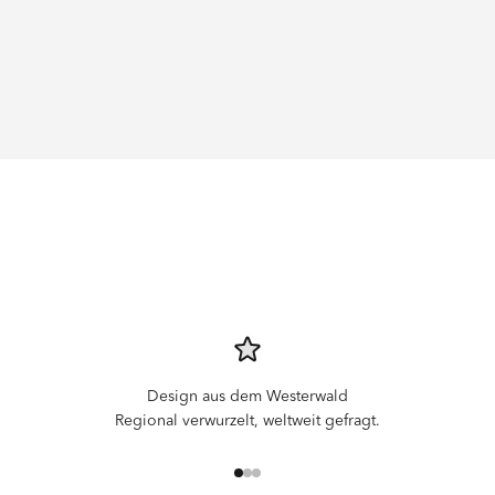
Design aus dem Westerwald
Regional verwurzelt, weltweit gefragt.
Gehe zu Element 1
Gehe zu Element 2
Gehe zu Element 3